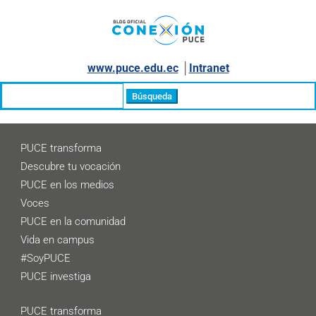
www.puce.edu.ec
│
Intranet
Buscar:
PUCE transforma
Descubre tu vocación
PUCE en los medios
Voces
PUCE en la comunidad
Vida en campus
#SoyPUCE
PUCE investiga
PUCE transforma