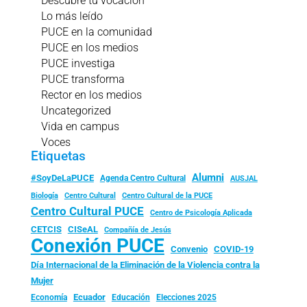
Descubre tu vocación
Lo más leído
PUCE en la comunidad
PUCE en los medios
PUCE investiga
PUCE transforma
Rector en los medios
Uncategorized
Vida en campus
Voces
Etiquetas
Alumni
#SoyDeLaPUCE
Agenda Centro Cultural
AUSJAL
Biología
Centro Cultural
Centro Cultural de la PUCE
Centro Cultural PUCE
Centro de Psicología Aplicada
CISeAL
CETCIS
Compañía de Jesús
Conexión PUCE
Convenio
COVID-19
Día Internacional de la Eliminación de la Violencia contra la
Mujer
Ecuador
Economía
Educación
Elecciones 2025