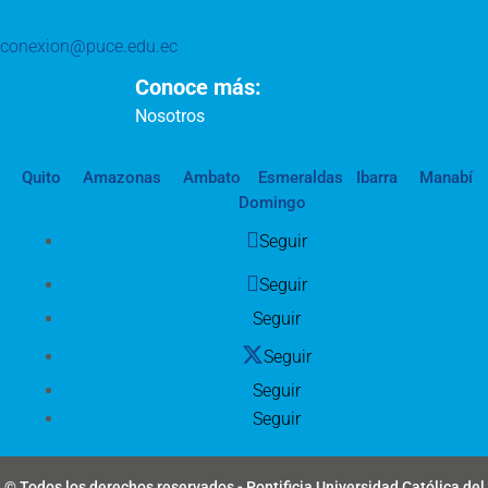
conexion@puce.edu.ec
Conoce más:
Nosotros
Quito
Amazonas
Ambato
Esmeraldas
Ibarra
Manabí
Domingo
Seguir
Seguir
Seguir
Seguir
Seguir
Seguir
© Todos los derechos reservados - Pontificia Universidad Católica del