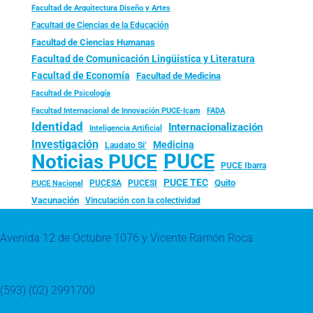
Facultad de Arquitectura Diseño y Artes
Facultad de Ciencias de la Educación
Facultad de Ciencias Humanas
Facultad de Comunicación Lingüística y Literatura
Facultad de Economía
Facultad de Medicina
Facultad de Psicología
FADA
Facultad Internacional de Innovación PUCE-Icam
Identidad
Internacionalización
Inteligencia Artificial
Investigación
Medicina
Laudato Si’
PUCE
Noticias PUCE
PUCE Ibarra
PUCE TEC
Quito
PUCESA
PUCESI
PUCE Nacional
Vacunación
Vinculación con la colectividad
Avenida 12 de Octubre 1076 y Vicente Ramón Roca
(593) (02) 2991700