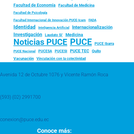
Facultad de Economía
Facultad de Medicina
Facultad de Psicología
FADA
Facultad Internacional de Innovación PUCE-Icam
Identidad
Internacionalización
Inteligencia Artificial
Investigación
Medicina
Laudato Si’
PUCE
Noticias PUCE
PUCE Ibarra
PUCE TEC
Quito
PUCESA
PUCESI
PUCE Nacional
Vacunación
Vinculación con la colectividad
Avenida 12 de Octubre 1076 y Vicente Ramón Roca
(593) (02) 2991700
conexion@puce.edu.ec
Conoce más: