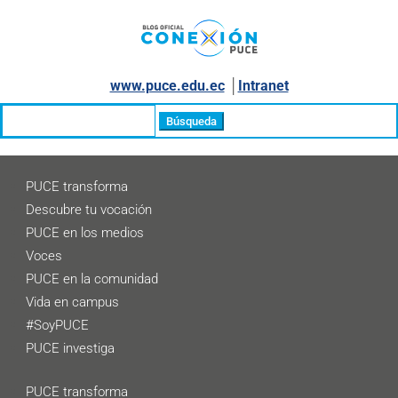
www.puce.edu.ec
│
Intranet
Buscar:
PUCE transforma
Descubre tu vocación
PUCE en los medios
Voces
PUCE en la comunidad
Vida en campus
#SoyPUCE
PUCE investiga
PUCE transforma