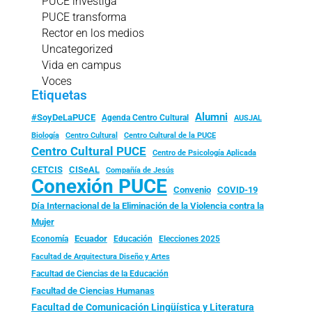
PUCE investiga
PUCE transforma
Rector en los medios
Uncategorized
Vida en campus
Voces
Etiquetas
Alumni
#SoyDeLaPUCE
Agenda Centro Cultural
AUSJAL
Biología
Centro Cultural
Centro Cultural de la PUCE
Centro Cultural PUCE
Centro de Psicología Aplicada
CISeAL
CETCIS
Compañía de Jesús
Conexión PUCE
Convenio
COVID-19
Día Internacional de la Eliminación de la Violencia contra la
Mujer
Ecuador
Economía
Educación
Elecciones 2025
Facultad de Arquitectura Diseño y Artes
Facultad de Ciencias de la Educación
Facultad de Ciencias Humanas
Facultad de Comunicación Lingüística y Literatura