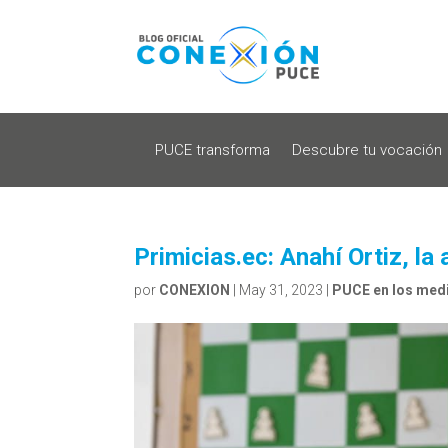
PUCE transforma
Descubre tu vocación
Primicias.ec: Anahí Ortiz, l
por
CONEXION
|
May 31, 2023
|
PUCE en los med