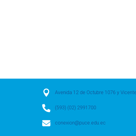

Avenida 12 de Octubre 1076 y Vicen

(593) (02) 2991700

conexion@puce.edu.ec