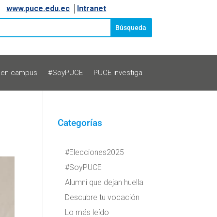
www.puce.edu.ec
│
Intranet
 en campus
#SoyPUCE
PUCE investiga
Categorías
#Elecciones2025
#SoyPUCE
Alumni que dejan huella
Descubre tu vocación
Lo más leído