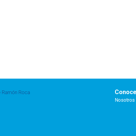
Conoce
te Ramón Roca
Nosotros