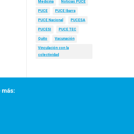
Medicina
Noticias PUCE
PUCE
PUCE Ibarra
PUCE Nacional
PUCESA
PUCESI
PUCE TEC
Quito
Vacunación
Vinculación con la
colectividad
 más: