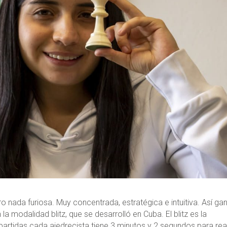
o nada furiosa. Muy concentrada, estratégica e intuitiva. Así gan
 modalidad blitz, que se desarrolló en Cuba. El blitz es la
artidas cada ajedrecista tiene 3 minutos y 2 segundos para real