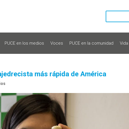
PUCE en los medios
Voces
PUCE en la comunidad
Vida
a ajedrecista más rápida de América
ios