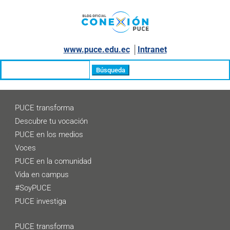
www.puce.edu.ec
│
Intranet
Buscar:
PUCE transforma
Descubre tu vocación
PUCE en los medios
Voces
PUCE en la comunidad
Vida en campus
#SoyPUCE
PUCE investiga
PUCE transforma