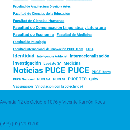
Facultad de Arquitectura Diseño y Artes
Facultad de Ciencias de la Educación
Facultad de Ciencias Humanas
Facultad de Comunicación Lingüística y Literatura
Facultad de Economía
Facultad de Medicina
Facultad de Psicología
FADA
Facultad Internacional de Innovación PUCE-Icam
Identidad
Internacionalización
Inteligencia Artificial
Investigación
Medicina
Laudato Si’
PUCE
Noticias PUCE
PUCE Ibarra
PUCE TEC
Quito
PUCESA
PUCESI
PUCE Nacional
Vacunación
Vinculación con la colectividad
Avenida 12 de Octubre 1076 y Vicente Ramón Roca
(593) (02) 2991700