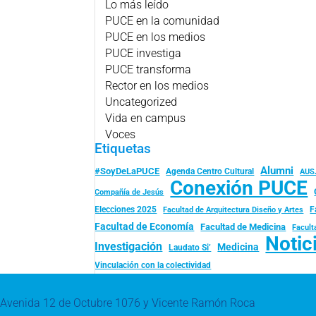
Lo más leído
PUCE en la comunidad
PUCE en los medios
PUCE investiga
PUCE transforma
Rector en los medios
Uncategorized
Vida en campus
Voces
Etiquetas
Alumni
#SoyDeLaPUCE
Agenda Centro Cultural
AUS
Conexión PUCE
Compañía de Jesús
Elecciones 2025
F
Facultad de Arquitectura Diseño y Artes
Facultad de Economía
Facultad de Medicina
Facult
Notic
Investigación
Medicina
Laudato Si’
Vinculación con la colectividad
Avenida 12 de Octubre 1076 y Vicente Ramón Roca