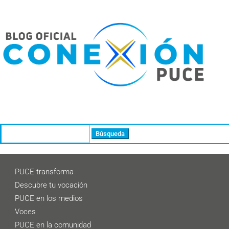
Buscar:
PUCE transforma
Descubre tu vocación
PUCE en los medios
Voces
PUCE en la comunidad