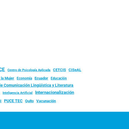
UCE
CISeAL
CETCIS
Centro de Psicología Aplicada
 la Mujer
Ecuador
Economía
Educación
de Comunicación Lingüística y Literatura
d
Internacionalización
Inteligencia Artificial
PUCE TEC
Quito
Vacunación
I