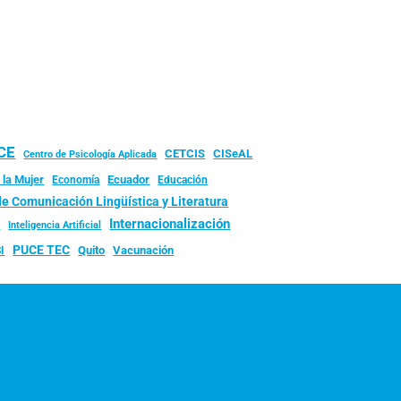
UCE
CISeAL
CETCIS
Centro de Psicología Aplicada
 la Mujer
Ecuador
Economía
Educación
de Comunicación Lingüística y Literatura
d
Internacionalización
Inteligencia Artificial
PUCE TEC
Quito
Vacunación
I