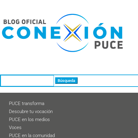
Buscar:
PUCE transforma
Descubre tu vocación
PUCE en los medios
Voces
PUCE en la comunidad