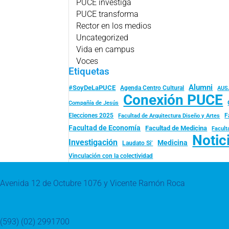
PUCE investiga
PUCE transforma
Rector en los medios
Uncategorized
Vida en campus
Voces
Etiquetas
Alumni
#SoyDeLaPUCE
Agenda Centro Cultural
AUS
Conexión PUCE
Compañía de Jesús
Elecciones 2025
F
Facultad de Arquitectura Diseño y Artes
Facultad de Economía
Facultad de Medicina
Facult
Notic
Investigación
Medicina
Laudato Si’
Vinculación con la colectividad
Avenida 12 de Octubre 1076 y Vicente Ramón Roca
(593) (02) 2991700