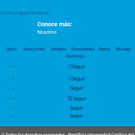
conexion@puce.edu.ec
Conoce más:
Nosotros
Quito
Amazonas
Ambato
Esmeraldas
Ibarra
Manabí
Domingo
Seguir
Seguir
Seguir
Seguir
Seguir
Seguir
© Todos los derechos reservados - Pontificia Universidad Católica del