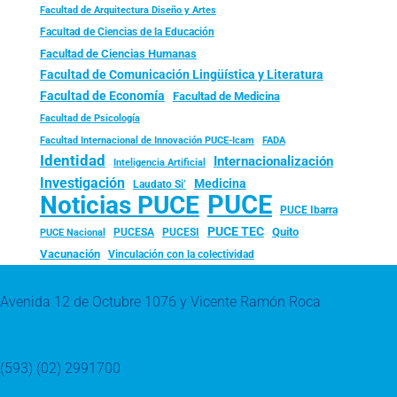
Facultad de Arquitectura Diseño y Artes
Facultad de Ciencias de la Educación
Facultad de Ciencias Humanas
Facultad de Comunicación Lingüística y Literatura
Facultad de Economía
Facultad de Medicina
Facultad de Psicología
FADA
Facultad Internacional de Innovación PUCE-Icam
Identidad
Internacionalización
Inteligencia Artificial
Investigación
Medicina
Laudato Si’
PUCE
Noticias PUCE
PUCE Ibarra
PUCE TEC
Quito
PUCESA
PUCESI
PUCE Nacional
Vacunación
Vinculación con la colectividad
Avenida 12 de Octubre 1076 y Vicente Ramón Roca
(593) (02) 2991700