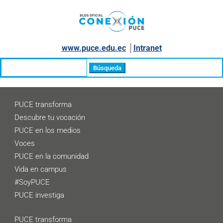
www.puce.edu.ec
│
Intranet
Buscar:
PUCE transforma
Descubre tu vocación
PUCE en los medios
Voces
PUCE en la comunidad
Vida en campus
#SoyPUCE
PUCE investiga
PUCE transforma