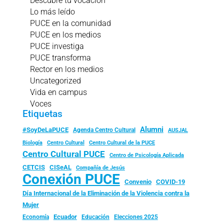
Descubre tu vocación
Lo más leído
PUCE en la comunidad
PUCE en los medios
PUCE investiga
PUCE transforma
Rector en los medios
Uncategorized
Vida en campus
Voces
Etiquetas
Alumni
#SoyDeLaPUCE
Agenda Centro Cultural
AUSJAL
Biología
Centro Cultural
Centro Cultural de la PUCE
Centro Cultural PUCE
Centro de Psicología Aplicada
CISeAL
CETCIS
Compañía de Jesús
Conexión PUCE
Convenio
COVID-19
Día Internacional de la Eliminación de la Violencia contra la
Mujer
Ecuador
Economía
Educación
Elecciones 2025