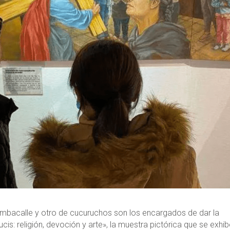
imbacalle y otro de cucuruchos son los encargados de dar la
cis: religión, devoción y arte», la muestra pictórica que se exhi