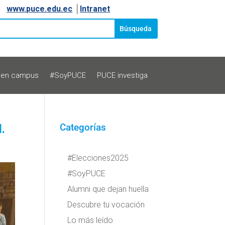
www.puce.edu.ec
│
Intranet
 en campus
#SoyPUCE
PUCE investiga
.
Categorías
#Elecciones2025
#SoyPUCE
Alumni que dejan huella
Descubre tu vocación
Lo más leído