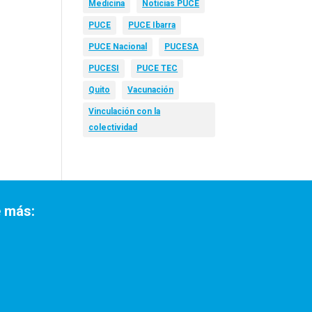
Medicina
Noticias PUCE
PUCE
PUCE Ibarra
PUCE Nacional
PUCESA
PUCESI
PUCE TEC
Quito
Vacunación
Vinculación con la
colectividad
 más: