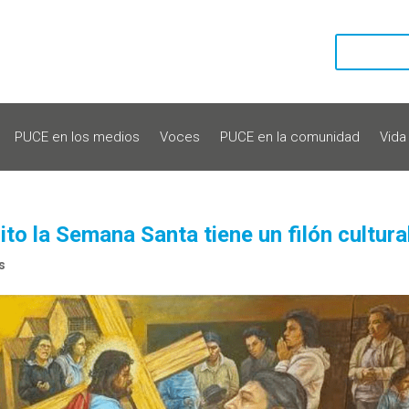
PUCE en los medios
Voces
PUCE en la comunidad
Vida
to la Semana Santa tiene un filón cultural
s