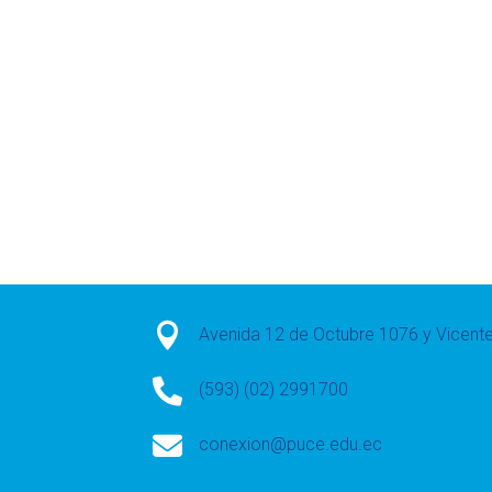

Avenida 12 de Octubre 1076 y Vicen

(593) (02) 2991700

conexion@puce.edu.ec