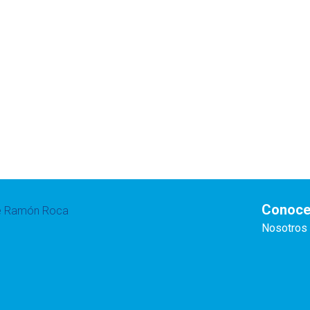
Conoce
te Ramón Roca
Nosotros