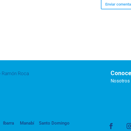
Conoce
te Ramón Roca
Nosotros
Ibarra
Manabí
Santo Domingo