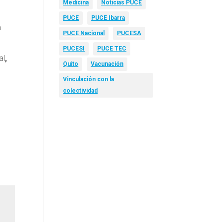
Medicina
Noticias PUCE
PUCE
PUCE Ibarra
a
PUCE Nacional
PUCESA
PUCESI
PUCE TEC
al
,
Quito
Vacunación
Vinculación con la
colectividad