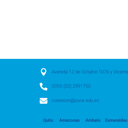

Avenida 12 de Octubre 1076 y Vicen

(593) (02) 2991700

conexion@puce.edu.ec
Quito
Amazonas
Ambato
Esmeraldas