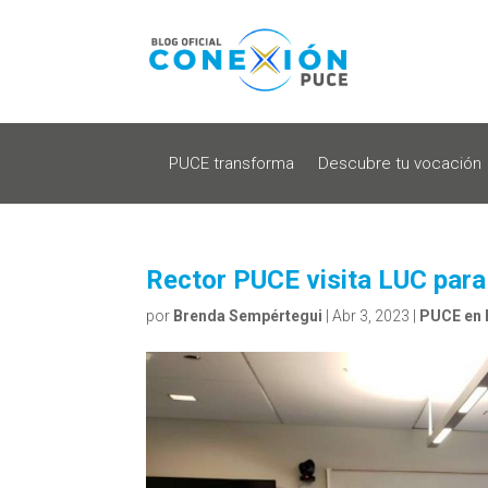
PUCE transforma
Descubre tu vocación
Rector PUCE visita LUC para
por
Brenda Sempértegui
|
Abr 3, 2023
|
PUCE en 