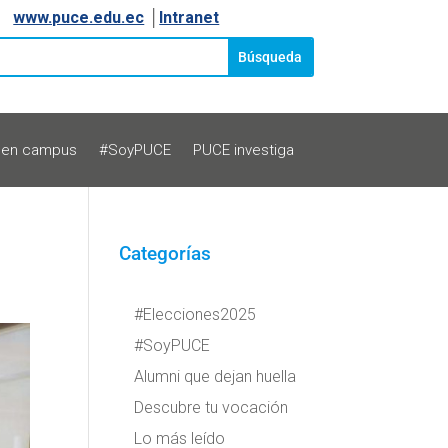
www.puce.edu.ec
│
Intranet
 en campus
#SoyPUCE
PUCE investiga
Categorías
#Elecciones2025
#SoyPUCE
Alumni que dejan huella
Descubre tu vocación
Lo más leído