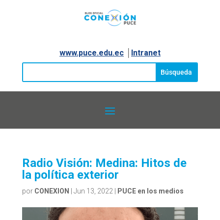
www.puce.edu.ec
│
Intranet
Radio Visión: Medina: Hitos de
la política exterior
por
CONEXION
|
Jun 13, 2022
|
PUCE en los medios