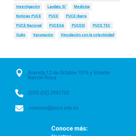
Investigación
Laudato Si’
Medicina
Noticias PUCE
PUCE
PUCE Ibarra
PUCE Nacional
PUCESA
PUCESI
PUCE TEC
Quito
Vacunación
Vinculación con la colectividad

Avenida 12 de Octubre 1076 y Vicente
Ramón Roca

(593) (02) 2991700

conexion@puce.edu.ec
Conoce más: