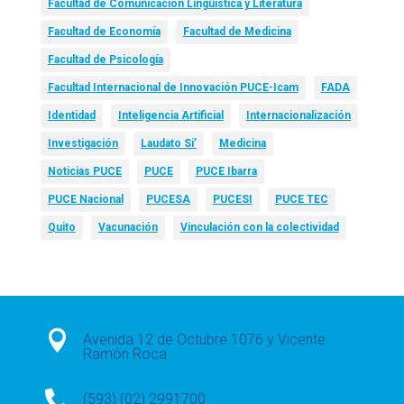
Facultad de Comunicación Lingüística y Literatura
Facultad de Economía
Facultad de Medicina
Facultad de Psicología
Facultad Internacional de Innovación PUCE-Icam
FADA
Identidad
Inteligencia Artificial
Internacionalización
Investigación
Laudato Si’
Medicina
Noticias PUCE
PUCE
PUCE Ibarra
PUCE Nacional
PUCESA
PUCESI
PUCE TEC
Quito
Vacunación
Vinculación con la colectividad

Avenida 12 de Octubre 1076 y Vicente
Ramón Roca

(593) (02) 2991700