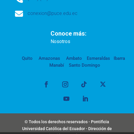

conexion@puce.edu.ec
Conoce más:
Nosotros
Quito
Amazonas
Ambato
Esmeraldas
Ibarra
Manabí
Santo Domingo
© Todos los derechos reservados - Pontificia
Universidad Católica del Ecuador - Dirección de