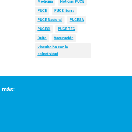
Medicina
Noticias PUCE
PUCE
PUCE Ibarra
PUCE Nacional
PUCESA
PUCESI
PUCE TEC
Quito
Vacunación
Vinculación con la
colectividad
 más: