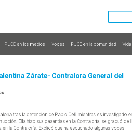
PUCE en los medios
Voces
PUCE en la comunidad
Vida
lentina Zárate- Contralora General del
os
aloría tras la detención de Pablo Celi, mientras es investigado en
upción. Ella hizo sus pasantías en la Contraloría, se graduó de
a en la Contraloría. Explicó que ha escuchado algunas voces