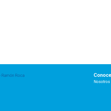
Conoce
te Ramón Roca
Nosotros