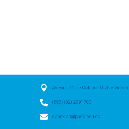

Avenida 12 de Octubre 1076 y Vicen

(593) (02) 2991700

conexion@puce.edu.ec