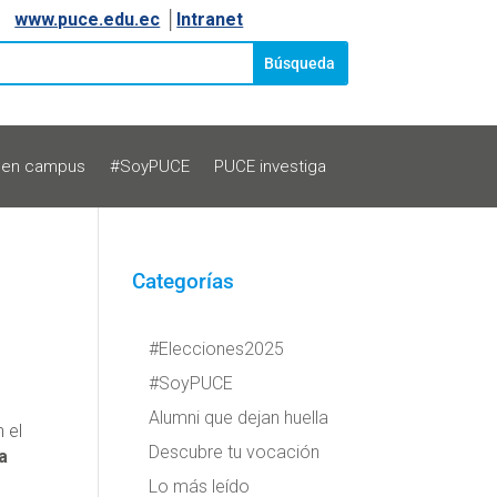
www.puce.edu.ec
│
Intranet
 en campus
#SoyPUCE
PUCE investiga
Categorías
#Elecciones2025
#SoyPUCE
Alumni que dejan huella
 el
Descubre tu vocación
la
Lo más leído