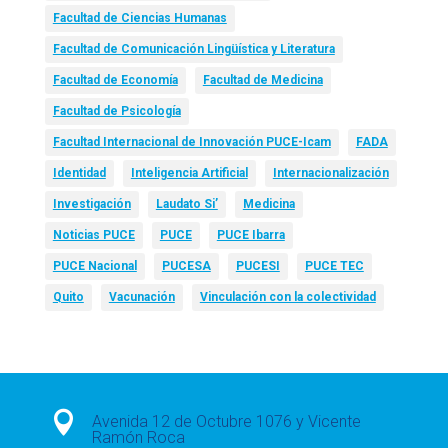
Facultad de Ciencias Humanas
Facultad de Comunicación Lingüística y Literatura
Facultad de Economía
Facultad de Medicina
Facultad de Psicología
Facultad Internacional de Innovación PUCE-Icam
FADA
Identidad
Inteligencia Artificial
Internacionalización
Investigación
Laudato Si’
Medicina
Noticias PUCE
PUCE
PUCE Ibarra
PUCE Nacional
PUCESA
PUCESI
PUCE TEC
Quito
Vacunación
Vinculación con la colectividad

Avenida 12 de Octubre 1076 y Vicente
Ramón Roca