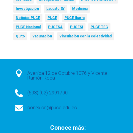
Investigación
Laudato Si’
Medicina
Noticias PUCE
PUCE
PUCE Ibarra
PUCE Nacional
PUCESA
PUCESI
PUCE TEC
Quito
Vacunación
Vinculación con la colectividad

Avenida 12 de Octubre 1076 y Vicente
Ramón Roca

(593) (02) 2991700

conexion@puce.edu.ec
Conoce más: