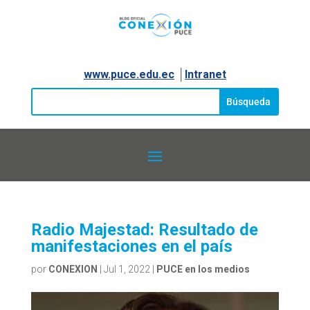
www.puce.edu.ec
│
Intranet
Radio Majestad: Resultado de
manifestaciones en el país
por
CONEXION
|
Jul 1, 2022
|
PUCE en los medios