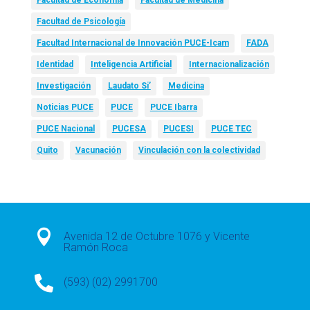
Facultad de Psicología
Facultad Internacional de Innovación PUCE-Icam
FADA
Identidad
Inteligencia Artificial
Internacionalización
Investigación
Laudato Si’
Medicina
Noticias PUCE
PUCE
PUCE Ibarra
PUCE Nacional
PUCESA
PUCESI
PUCE TEC
Quito
Vacunación
Vinculación con la colectividad

Avenida 12 de Octubre 1076 y Vicente
Ramón Roca

(593) (02) 2991700