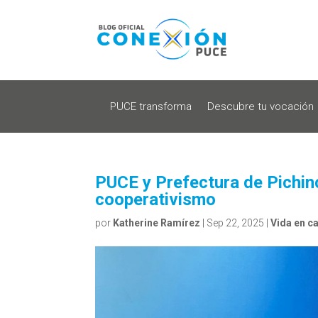
PUCE transforma
Descubre tu vocación
PUCE y Prefectura de Pichinc
cooperativismo
por
Katherine Ramírez
|
Sep 22, 2025
|
Vida en 