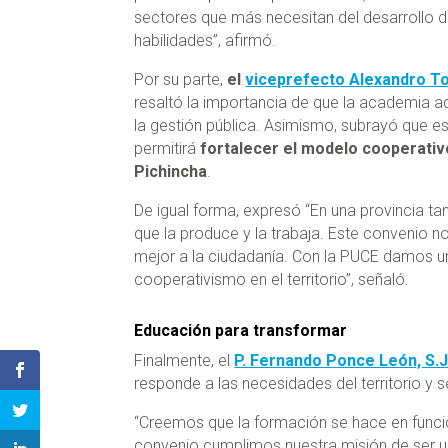
sectores que más necesitan del desarrollo 
habilidades”, afirmó.
Por su parte,
el
viceprefecto Alexandro To
resaltó la importancia de que la academia
la gestión pública. Asimismo, subrayó que e
permitirá
fortalecer el modelo cooperativ
Pichincha
.
De igual forma, expresó “En una provincia tan
que la produce y la trabaja. Este convenio n
mejor a la ciudadanía. Con la PUCE damos un
cooperativismo en el territorio”, señaló.
Educación para transformar
Finalmente, el
P. Fernando Ponce León, S.J
responde a las necesidades del territorio y se
“Creemos que la formación se hace en funci
convenio cumplimos nuestra misión de ser u