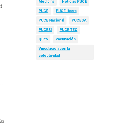
Medicina
Noticias PUCE
ad
PUCE
PUCE Ibarra
PUCE Nacional
PUCESA
PUCESI
PUCE TEC
Quito
Vacunación
Vinculación con la
colectividad
l.
ás