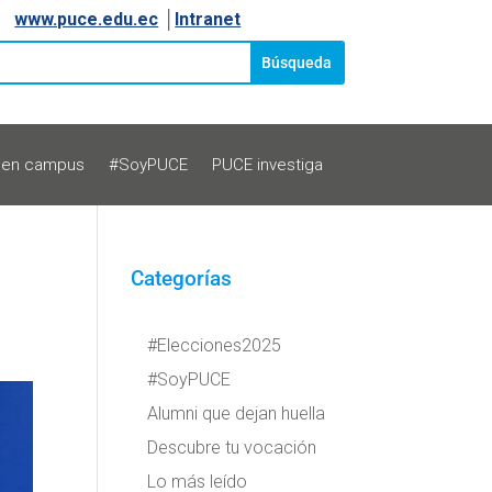
www.puce.edu.ec
│
Intranet
 en campus
#SoyPUCE
PUCE investiga
Categorías
#Elecciones2025
#SoyPUCE
Alumni que dejan huella
Descubre tu vocación
Lo más leído