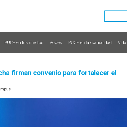
PUCE en los medios
Voces
PUCE en la comunidad
Vida
ha firman convenio para fortalecer el
campus