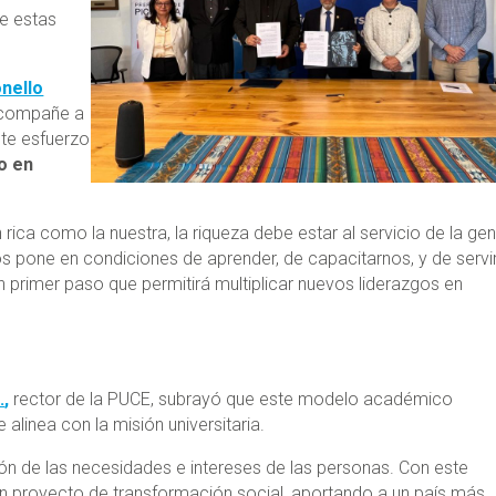
de estas
nello
 acompañe a
ste esfuerzo
o en
 rica como la nuestra, la riqueza debe estar al servicio de la ge
os pone en condiciones de aprender, de capacitarnos, y de servi
 primer paso que permitirá multiplicar nuevos liderazgos en
.
,
rector de la PUCE, subrayó que este modelo académico
 alinea con la misión universitaria.
ón de las necesidades e intereses de las personas. Con este
n proyecto de transformación social, aportando a un país más