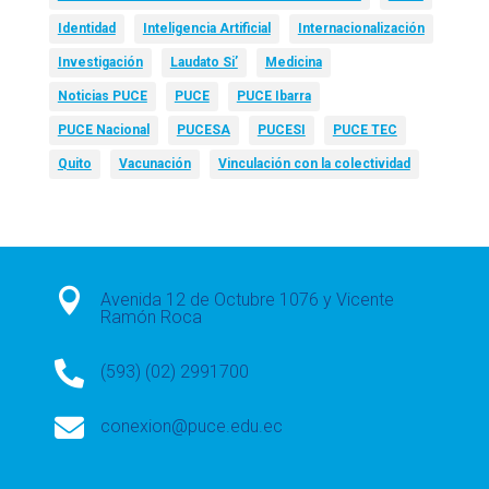
Identidad
Inteligencia Artificial
Internacionalización
Investigación
Laudato Si’
Medicina
Noticias PUCE
PUCE
PUCE Ibarra
PUCE Nacional
PUCESA
PUCESI
PUCE TEC
Quito
Vacunación
Vinculación con la colectividad

Avenida 12 de Octubre 1076 y Vicente
Ramón Roca

(593) (02) 2991700

conexion@puce.edu.ec