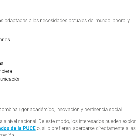
s adaptadas a las necesidades actuales del mundo laboral y
orios
as
nciera
municación
combina rigor académico, innovación y pertinencia social.
 a nivel nacional. De este modo, los interesados pueden explor
dos de la PUCE
o, si lo prefieren, acercarse directamente a las
rmación.