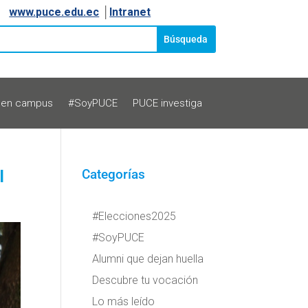
www.puce.edu.ec
│
Intranet
 en campus
#SoyPUCE
PUCE investiga
l
Categorías
#Elecciones2025
#SoyPUCE
Alumni que dejan huella
Descubre tu vocación
Lo más leído