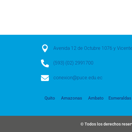

Avenida 12 de Octubre 1076 y Vicen

(593) (02) 2991700

conexion@puce.edu.ec
Quito
Amazonas
Ambato
Esmeraldas
© Todos los derechos reserv