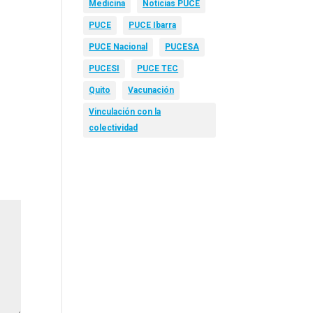
Medicina
Noticias PUCE
PUCE
PUCE Ibarra
PUCE Nacional
PUCESA
PUCESI
PUCE TEC
Quito
Vacunación
Vinculación con la
colectividad