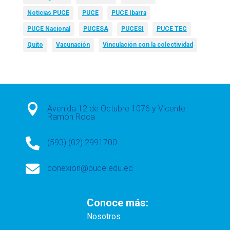
Noticias PUCE
PUCE
PUCE Ibarra
PUCE Nacional
PUCESA
PUCESI
PUCE TEC
Quito
Vacunación
Vinculación con la colectividad

Avenida 12 de Octubre 1076 y Vicente
Ramón Roca

(593) (02) 2991700

conexion@puce.edu.ec
Conoce más:
Nosotros