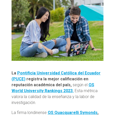
La
Pontificia Universidad Católica del Ecuador
(PUCE)
registra la mejor calificación en
reputación académica del país,
según el
QS
World University Rankings 2023.
Esta métrica
valora la calidad de la enseñanza y la labor de
investigación.
La firma londinense
QS Quacquarelli Symonds
,