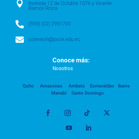

Avenida 12 de Octubre 1076 y Vicente
Ramón Roca

(593) (02) 2991700

conexion@puce.edu.ec
Conoce más:
Nosotros
Quito
Amazonas
Ambato
Esmeraldas
Ibarra
Manabí
Santo Domingo