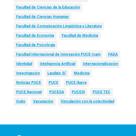
Facultad de Ciencias de la Educación
Facultad de Ciencias Humanas
Facultad de Comunicación Lingüística y Literatura
Facultad de Economía
Facultad de Medicina
Facultad de Psicología
Facultad Internacional de Innovación PUCE-Icam
FADA
Identidad
Inteligencia Artificial
Internacionalización
Investigación
Laudato Si’
Medicina
Noticias PUCE
PUCE
PUCE Ibarra
PUCE Nacional
PUCESA
PUCESI
PUCE TEC
Quito
Vacunación
Vinculación con la colectividad