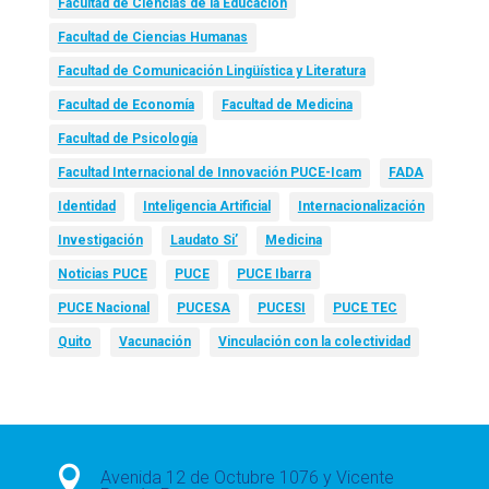
Facultad de Ciencias de la Educación
Facultad de Ciencias Humanas
Facultad de Comunicación Lingüística y Literatura
Facultad de Economía
Facultad de Medicina
Facultad de Psicología
Facultad Internacional de Innovación PUCE-Icam
FADA
Identidad
Inteligencia Artificial
Internacionalización
Investigación
Laudato Si’
Medicina
Noticias PUCE
PUCE
PUCE Ibarra
PUCE Nacional
PUCESA
PUCESI
PUCE TEC
Quito
Vacunación
Vinculación con la colectividad

Avenida 12 de Octubre 1076 y Vicente