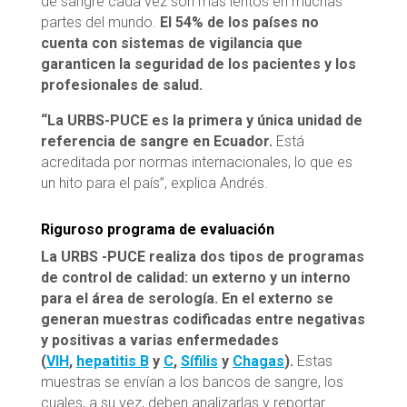
de sangre cada vez son más lentos en muchas
partes del mundo.
El 54% de los países no
cuenta con sistemas de vigilancia que
garanticen la seguridad de los pacientes y los
profesionales de salud.
“La URBS-PUCE es la primera y única unidad de
referencia de sangre en Ecuador.
Está
acreditada por normas internacionales, lo que es
un hito para el país”, explica Andrés.
Riguroso programa de evaluación
La URBS -PUCE realiza dos tipos de programas
de control de calidad: un externo y un interno
para el área de serología
.
En el externo se
generan muestras codificadas entre negativas
y positivas a varias enfermedades
(
VIH
,
hepatitis B
y
C
,
Sífilis
y
Chagas
).
Estas
muestras se envían a los bancos de sangre, los
cuales, a su vez, deben analizarlas y reportar