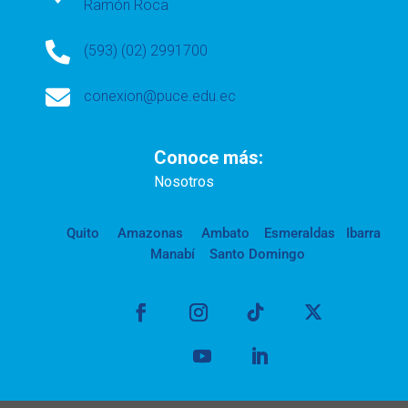
Ramón Roca

(593) (02) 2991700

conexion@puce.edu.ec
Conoce más:
Nosotros
Quito
Amazonas
Ambato
Esmeraldas
Ibarra
Manabí
Santo Domingo