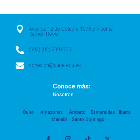

Avenida 12 de Octubre 1076 y Vicente
Ramón Roca

(593) (02) 2991700

conexion@puce.edu.ec
Conoce más:
Nosotros
Quito
Amazonas
Ambato
Esmeraldas
Ibarra
Manabí
Santo Domingo