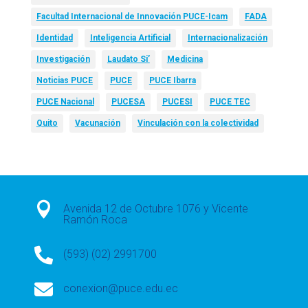
Facultad Internacional de Innovación PUCE-Icam
FADA
Identidad
Inteligencia Artificial
Internacionalización
Investigación
Laudato Si’
Medicina
Noticias PUCE
PUCE
PUCE Ibarra
PUCE Nacional
PUCESA
PUCESI
PUCE TEC
Quito
Vacunación
Vinculación con la colectividad

Avenida 12 de Octubre 1076 y Vicente
Ramón Roca

(593) (02) 2991700

conexion@puce.edu.ec