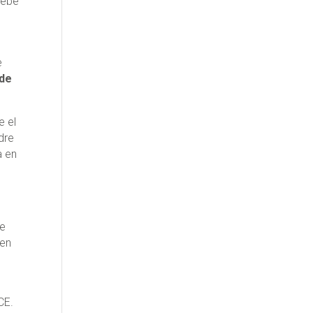
debe
e
ede
e el
dre
a en
te
 en
CE.