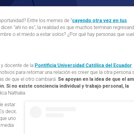
 oportunidad? Entre los memes de “
cayendo otra vez en tus
e dicen
“
ahí no es
”
, la realidad es que muchos terminan regresan
tumbre o el miedo a estar solos? ¿Por qué hay personas que vue
a y docente de la
Pontificia Universidad Católica del Ecuador
otivos para retomar una relación es creer que la otra persona 
das de que el otro cambiará.
Se apoyan en la idea de que el a
. Si no existe conciencia individual y trabajo personal, la
plica Nathalia.
le estar
s decir,
 que uno
a media