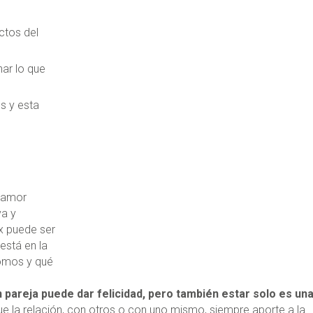
ctos del
ar lo que
s y esta
l amor
va y
ex puede ser
está en la
omos y qué
.
n pareja puede dar felicidad, pero también estar solo es un
ue la relación, con otros o con uno mismo, siempre aporte a la