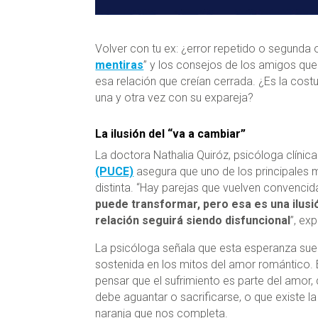
Volver con tu ex: ¿error repetido o segunda
mentiras
” y los consejos de los amigos qu
esa relación que creían cerrada. ¿Es la cos
una y otra vez con su expareja?
La ilusión del “va a cambiar”
La doctora Nathalia Quiróz, psicóloga clínic
(PUCE)
asegura que uno de los principales m
distinta. “Hay parejas que vuelven convenci
puede transformar, pero esa es una ilusión
relación seguirá siendo disfuncional
”, ex
La psicóloga señala que esta esperanza sue
sostenida en los mitos del amor romántico. E
pensar que el sufrimiento es parte del amor,
debe aguantar o sacrificarse, o que existe l
naranja que nos completa.