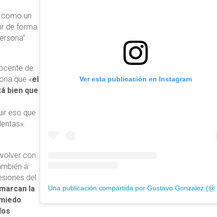
o como un
ir de forma
persona”
docente de
ona que «
el
Ver esta publicación en Instagram
tá bien que
uir eso que
lentas».
 volver con
ambién a
esiones del
 marcan la
Una publicación co
 miedo
íos