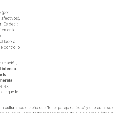
 (por
 afectivos),
s
. Es decir,
ten en la
r
al lado o
e control o
 relación,
 intensa.
e lo
 herida
 el ex
 aunque la
La cultura nos enseña que “tener pareja es éxito” y que estar so