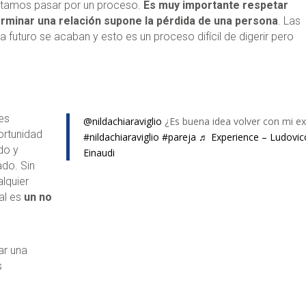
sitamos pasar por un proceso.
Es muy importante respetar
rminar una relación supone la pérdida de una persona
. Las
 a futuro se acaban y esto es un proceso difícil de digerir pero
 es
@nildachiaraviglio
¿Es buena idea volver con mi ex
ortunidad
#nildachiaraviglio
#pareja
♬ Experience – Ludovic
do y
Einaudi
ado. Sin
alquier
ual es
un no
ar una
s