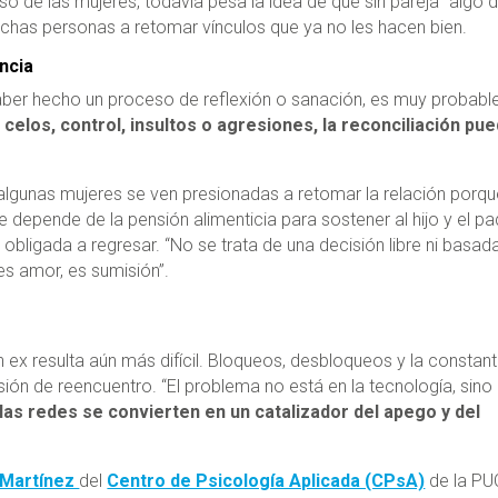
o de las mujeres, todavía pesa la idea de que sin pareja “algo 
chas personas a retomar vínculos que ya no les hacen bien.
ncia
aber hecho un proceso de reflexión o sanación, es muy probabl
 celos, control, insultos o agresiones, la reconciliación pu
algunas mujeres se ven presionadas a retomar la relación porqu
e depende de la pensión alimenticia para sostener al hijo y el pa
obligada a regresar. “No se trata de una decisión libre ni basad
es amor, es sumisión”.
un ex resulta aún más difícil. Bloqueos, desbloqueos y la constan
sión de reencuentro. “El problema no está en la tecnología, sino
 las redes se convierten en un catalizador del apego y del
 Martínez
del
Centro de Psicología Aplicada (CPsA)
de la PU