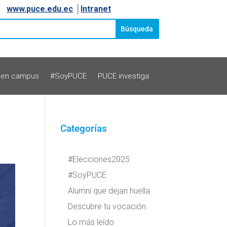
www.puce.edu.ec
│
Intranet
 en campus
#SoyPUCE
PUCE investiga
Categorías
#Elecciones2025
#SoyPUCE
Alumni que dejan huella
Descubre tu vocación
Lo más leído