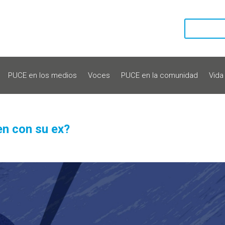
PUCE en los medios
Voces
PUCE en la comunidad
Vida
en con su ex?