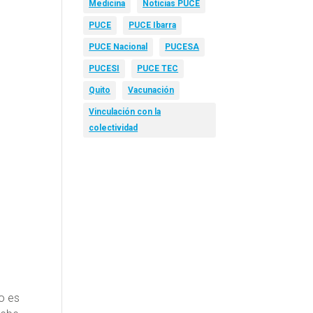
Medicina
Noticias PUCE
PUCE
PUCE Ibarra
PUCE Nacional
PUCESA
PUCESI
PUCE TEC
Quito
Vacunación
Vinculación con la
colectividad
lo es