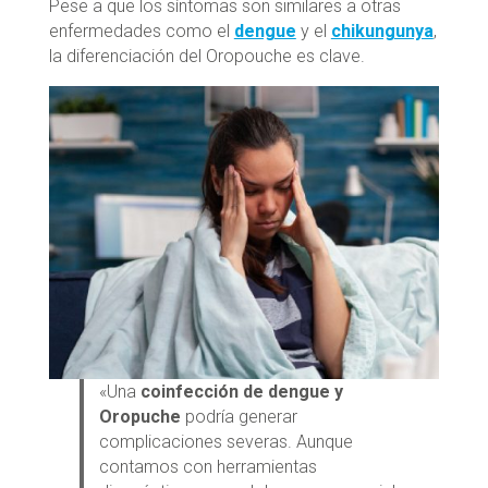
Pese a que los síntomas son similares a otras
enfermedades como el
dengue
y el
chikungunya
,
la diferenciación del Oropouche es clave.
«Una
coinfección de dengue y
Oropuche
podría generar
complicaciones severas. Aunque
contamos con herramientas