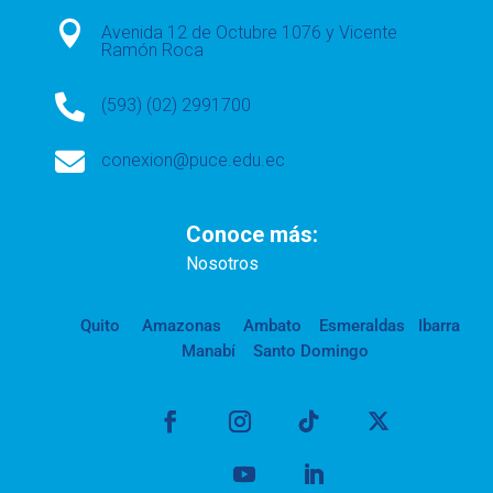

Avenida 12 de Octubre 1076 y Vicente
Ramón Roca

(593) (02) 2991700

conexion@puce.edu.ec
Conoce más:
Nosotros
Quito
Amazonas
Ambato
Esmeraldas
Ibarra
Manabí
Santo Domingo