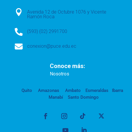

Avenida 12 de Octubre 1076 y Vicente
Ramón Roca

(593) (02) 2991700

conexion@puce.edu.ec
Conoce más:
Nosotros
Quito
Amazonas
Ambato
Esmeraldas
Ibarra
Manabí
Santo Domingo