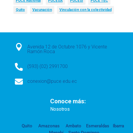
PUCE Nacional
PUCESA
PUCESI
PUCE TEC
Quito
Vacunación
Vinculación con la colectividad

Avenida 12 de Octubre 1076 y Vicente
Ramón Roca

(593) (02) 2991700

conexion@puce.edu.ec
Conoce más:
Nosotros
Quito
Amazonas
Ambato
Esmeraldas
Ibarra
Manabí
Santo Domingo