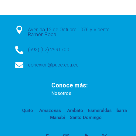

Avenida 12 de Octubre 1076 y Vicente
Ramón Roca

(593) (02) 2991700

conexion@puce.edu.ec
Conoce más:
Nosotros
Quito
Amazonas
Ambato
Esmeraldas
Ibarra
Manabí
Santo Domingo