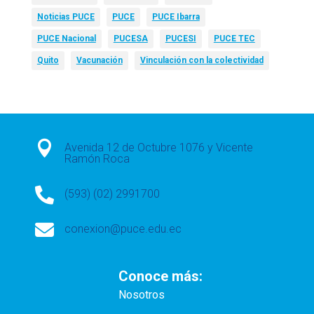
Noticias PUCE
PUCE
PUCE Ibarra
PUCE Nacional
PUCESA
PUCESI
PUCE TEC
Quito
Vacunación
Vinculación con la colectividad

Avenida 12 de Octubre 1076 y Vicente
Ramón Roca

(593) (02) 2991700

conexion@puce.edu.ec
Conoce más:
Nosotros