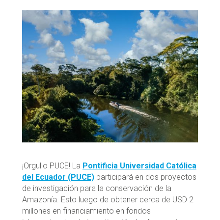
¡Orgullo PUCE! La
Pontificia Universidad Católica
del Ecuador (PUCE)
participará en dos proyectos
de investigación para la conservación de la
Amazonía. Esto luego de obtener cerca de USD 2
millones en financiamiento en fondos