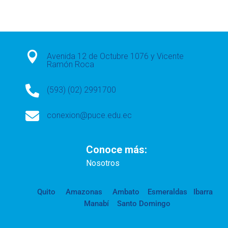

Avenida 12 de Octubre 1076 y Vicente
Ramón Roca

(593) (02) 2991700

conexion@puce.edu.ec
Conoce más:
Nosotros
Quito
Amazonas
Ambato
Esmeraldas
Ibarra
Manabí
Santo Domingo