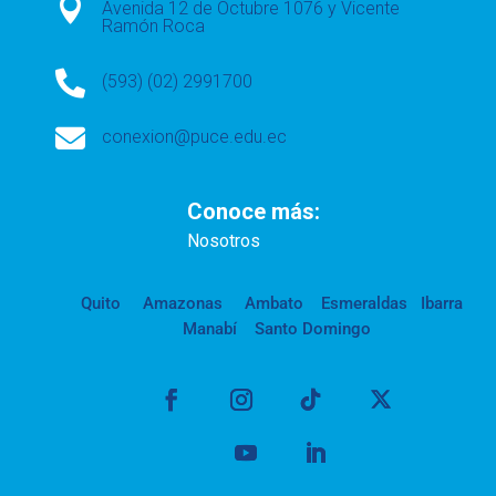

Avenida 12 de Octubre 1076 y Vicente
Ramón Roca

(593) (02) 2991700

conexion@puce.edu.ec
Conoce más:
Nosotros
Quito
Amazonas
Ambato
Esmeraldas
Ibarra
Manabí
Santo Domingo