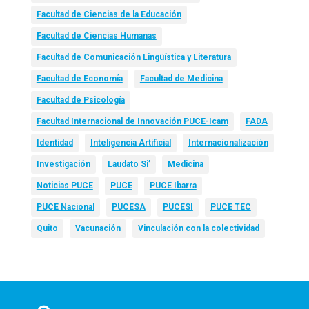
Facultad de Ciencias de la Educación
Facultad de Ciencias Humanas
Facultad de Comunicación Lingüística y Literatura
Facultad de Economía
Facultad de Medicina
Facultad de Psicología
Facultad Internacional de Innovación PUCE-Icam
FADA
Identidad
Inteligencia Artificial
Internacionalización
Investigación
Laudato Si’
Medicina
Noticias PUCE
PUCE
PUCE Ibarra
PUCE Nacional
PUCESA
PUCESI
PUCE TEC
Quito
Vacunación
Vinculación con la colectividad