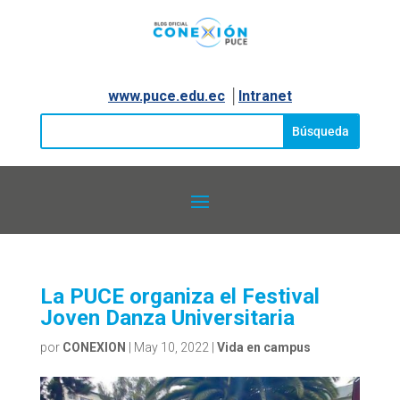
www.puce.edu.ec
│
Intranet
La PUCE organiza el Festival
Joven Danza Universitaria
por
CONEXION
|
May 10, 2022
|
Vida en campus