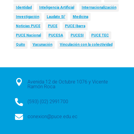
Identidad
Inteligencia Artificial
Internacionalización
Investigación
Laudato Si’
Medicina
Noticias PUCE
PUCE
PUCE Ibarra
PUCE Nacional
PUCESA
PUCESI
PUCE TEC
Quito
Vacunación
Vinculación con la colectividad

Avenida 12 de Octubre 1076 y Vicente
Ramón Roca

(593) (02) 2991700

conexion@puce.edu.ec