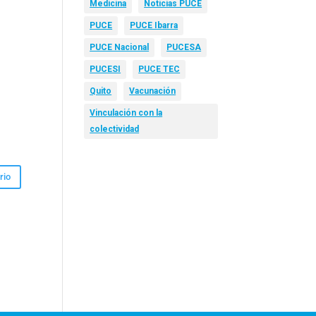
Medicina
Noticias PUCE
PUCE
PUCE Ibarra
PUCE Nacional
PUCESA
PUCESI
PUCE TEC
Quito
Vacunación
Vinculación con la
colectividad