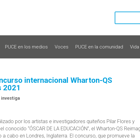
PUCE en los medios
Voces
PUCE en la comunidad
Vida
concurso internacional Wharton-QS
s 2021
investiga
izado por los artistas e investigadores quiteños Pilar Flores y
s en el conocido “ÓSCAR DE LA EDUCACIÓN”, el Wharton-QS Reima
 a cabo en Londres, Inglaterra. El concurso, que promueve la