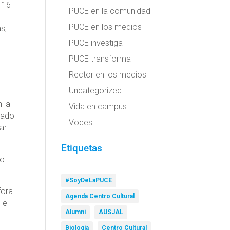
 16
PUCE en la comunidad
PUCE en los medios
s,
PUCE investiga
PUCE transforma
Rector en los medios
Uncategorized
 la
Vida en campus
mado
Voces
ar
Etiquetas
go
#SoyDeLaPUCE
fora
Agenda Centro Cultural
 el
Alumni
AUSJAL
Biología
Centro Cultural