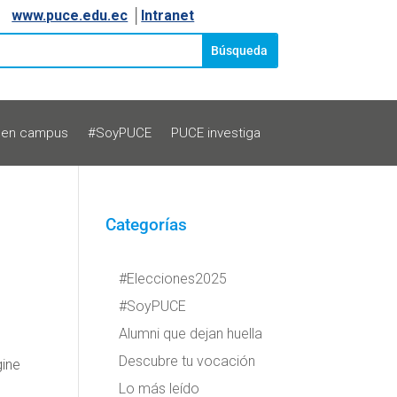
www.puce.edu.ec
│
Intranet
 en campus
#SoyPUCE
PUCE investiga
Categorías
#Elecciones2025
#SoyPUCE
Alumni que dejan huella
Descubre tu vocación
gine
Lo más leído