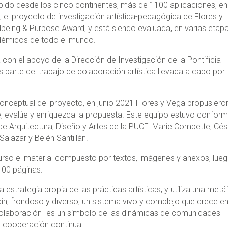
ibido desde los cinco continentes, más de 1100 aplicaciones, en
, el proyecto de investigación artística-pedagógica de Flores y
lbeing & Purpose Award, y está siendo evaluada, en varias etapa
démicos de todo el mundo.
 con el apoyo de la Dirección de Investigación de la Pontificia
s parte del trabajo de colaboración artística llevada a cabo por
nceptual del proyecto, en junio 2021 Flores y Vega propusieron
e, evalúe y enriquezca la propuesta. Este equipo estuvo confor
de Arquitectura, Diseño y Artes de la PUCE: Marie Combette, Cés
Salazar y Belén Santillán.
urso el material compuesto por textos, imágenes y anexos, lue
100 páginas.
 estrategia propia de las prácticas artísticas, y utiliza una metá
dín, frondoso y diverso, un sistema vivo y complejo que crece en
 colaboración- es un símbolo de las dinámicas de comunidades
en cooperación continua.