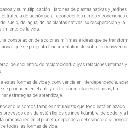
rbanos y su multiplicación –jardines de plantas nativas y jardines
a estrategia de acción para reconocer los ritmos y conexiones 
el suelo, del agua, de las plantas nativas, su recuperación y la
enimiento de la vida.
 una constelación de acciones mínimas e ideas que se transfor
lacional, que se pregunta fundamentalmente sobre la convivenci
iverso, de encuentro, de reciprocidad, cuyas relaciones internas 
e
r de estas formas de vida y convivencia en interdependencia, ad
ue se producen en el aula y en las comunidades reunidas, ha
inar estrategias de aprendizaje.
onocer que somos también naturaleza; que todo está enlazado
e los procesos de vida están llenos de incertidumbre, de poder y a 
 esta inmensa red en el planeta, dependerá del esmero que pong
tre todas las formas de vida.