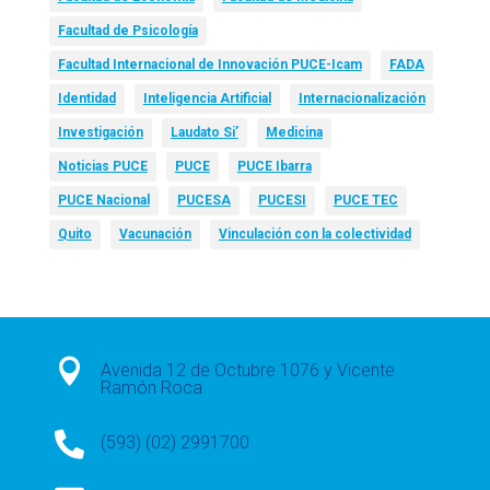
Facultad de Psicología
Facultad Internacional de Innovación PUCE-Icam
FADA
Identidad
Inteligencia Artificial
Internacionalización
Investigación
Laudato Si’
Medicina
Noticias PUCE
PUCE
PUCE Ibarra
PUCE Nacional
PUCESA
PUCESI
PUCE TEC
Quito
Vacunación
Vinculación con la colectividad

Avenida 12 de Octubre 1076 y Vicente
Ramón Roca

(593) (02) 2991700