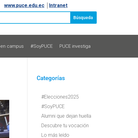
www.puce.edu.ec
│
Intranet
 en campus
#SoyPUCE
PUCE investiga
Categorías
#Elecciones2025
#SoyPUCE
Alumni que dejan huella
Descubre tu vocación
Lo más leído