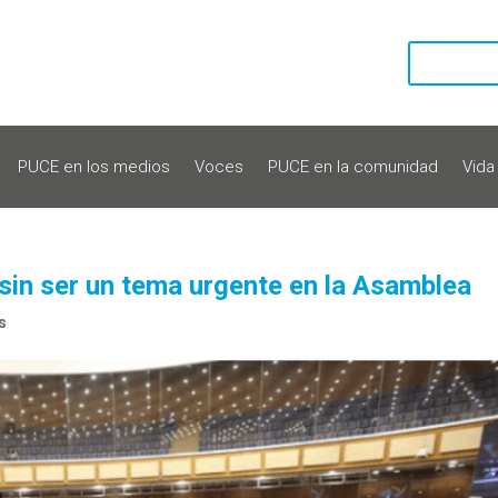
PUCE en los medios
Voces
PUCE en la comunidad
Vida
sin ser un tema urgente en la Asamblea
s