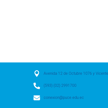

Avenida 12 de Octubre 1076 y Vicen

(593) (02) 2991700

conexion@puce.edu.ec