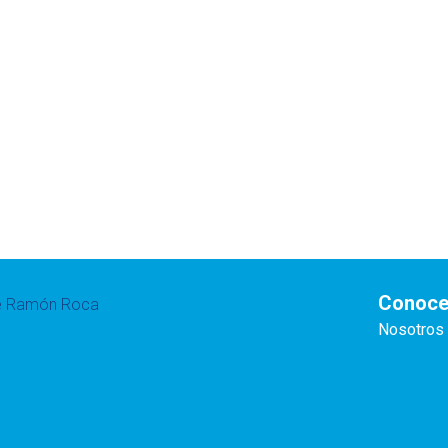
Conoce
te Ramón Roca
Nosotros