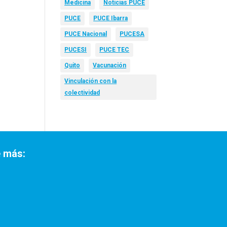
Medicina
Noticias PUCE
PUCE
PUCE Ibarra
PUCE Nacional
PUCESA
PUCESI
PUCE TEC
Quito
Vacunación
Vinculación con la
colectividad
 más: