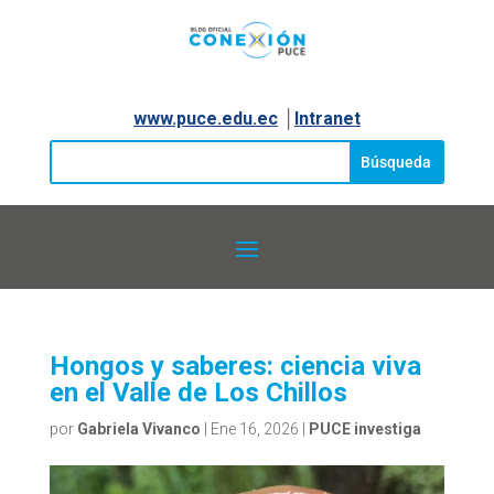
www.puce.edu.ec
│
Intranet
Hongos y saberes: ciencia viva
en el Valle de Los Chillos
por
Gabriela Vivanco
|
Ene 16, 2026
|
PUCE investiga