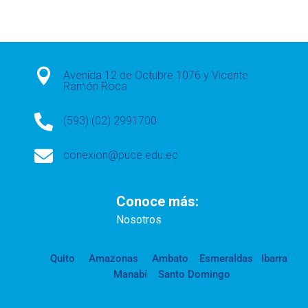

Avenida 12 de Octubre 1076 y Vicente
Ramón Roca

(593) (02) 2991700

conexion@puce.edu.ec
Conoce más:
Nosotros
Quito
Amazonas
Ambato
Esmeraldas
Ibarra
Manabí
Santo Domingo