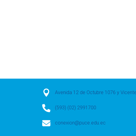

Avenida 12 de Octubre 1076 y Vicen

(593) (02) 2991700

conexion@puce.edu.ec