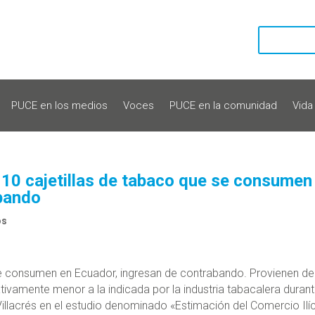
PUCE en los medios
Voces
PUCE en la comunidad
Vida
10 cajetillas de tabaco que se consumen
abando
os
se consumen en Ecuador, ingresan de contrabando. Provienen de
ativamente menor a la indicada por la industria tabacalera duran
 Villacrés en el estudio denominado «Estimación del Comercio Ilíc