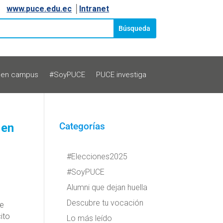
www.puce.edu.ec
│
Intranet
 en campus
#SoyPUCE
PUCE investiga
 en
Categorías
#Elecciones2025
#SoyPUCE
Alumni que dejan huella
Descubre tu vocación
te
ito
Lo más leído