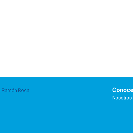
Conoce
te Ramón Roca
Nosotros