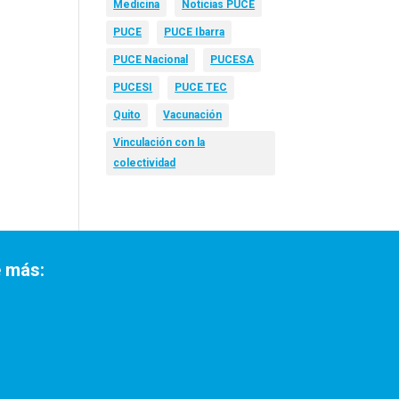
Medicina
Noticias PUCE
PUCE
PUCE Ibarra
PUCE Nacional
PUCESA
PUCESI
PUCE TEC
Quito
Vacunación
Vinculación con la
colectividad
 más: