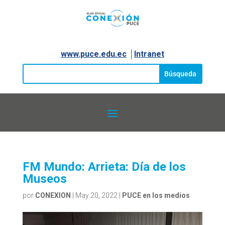
www.puce.edu.ec
│
Intranet
FM Mundo: Arrieta: Día de los
Museos
por
CONEXION
|
May 20, 2022
|
PUCE en los medios