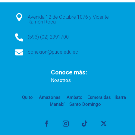

Avenida 12 de Octubre 1076 y Vicente
Ramón Roca

(593) (02) 2991700

conexion@puce.edu.ec
Conoce más:
Nosotros
Quito
Amazonas
Ambato
Esmeraldas
Ibarra
Manabí
Santo Domingo