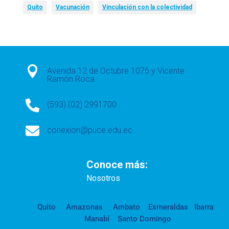
Quito
Vacunación
Vinculación con la colectividad

Avenida 12 de Octubre 1076 y Vicente
Ramón Roca

(593) (02) 2991700

conexion@puce.edu.ec
Conoce más:
Nosotros
Quito
Amazonas
Ambato
Esmeraldas
Ibarra
Manabí
Santo Domingo