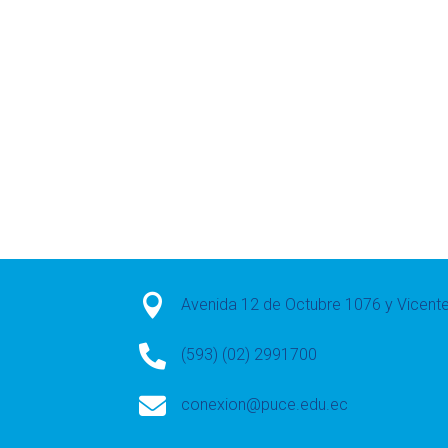

Avenida 12 de Octubre 1076 y Vicen

(593) (02) 2991700

conexion@puce.edu.ec