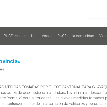
PUCE en los medios
Voces
PUCE en la comunidad
Vida
ovincia»
ios
AS MEDIDAS TOMADAS POR EL COE CANTONAL PARA GUAYAQ
ás actos de desobediencia ciudadana llevarían a un descontro
Harto ‘camello’ para autoridades. Las nuevas medidas tomadas 
as contundentes desde la circulación de vehículos y personas 