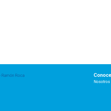
Conoce
te Ramón Roca
Nosotros