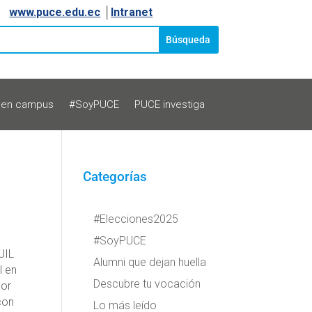
www.puce.edu.ec
│
Intranet
 en campus
#SoyPUCE
PUCE investiga
Categorías
#Elecciones2025
#SoyPUCE
UIL
Alumni que dejan huella
l en
Descubre tu vocación
por
con
Lo más leído