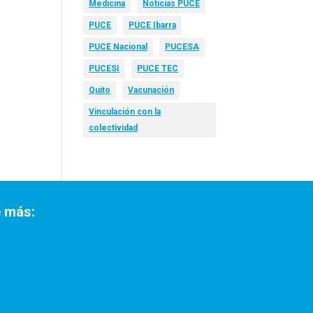
Medicina
Noticias PUCE
PUCE
PUCE Ibarra
PUCE Nacional
PUCESA
PUCESI
PUCE TEC
Quito
Vacunación
Vinculación con la
colectividad
 más: