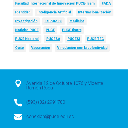
Facultad Internacional de Innovación PUCE-Icam
FADA
Identidad
Inteligencia Artificial
Internacionalización
Investigación
Laudato Si’
Medicina
Noticias PUCE
PUCE
PUCE Ibarra
PUCE Nacional
PUCESA
PUCESI
PUCE TEC
Quito
Vacunación
Vinculación con la colectividad

Avenida 12 de Octubre 1076 y Vicente
Ramón Roca

(593) (02) 2991700

conexion@puce.edu.ec