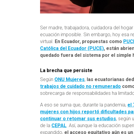
Ser madre, trabajadora, cuidadora del hogar 
ecuación imposible. Sin embargo, hoy esa re
virtual.
En Ecuador, propuestas como
PUCE
Católica del Ecuador (PUCE)
, están abrie
quedado fuera del sistema por el simple 
La brecha que persiste
Según
ONU Mujeres
,
las ecuatorianas de
trabajos de cuidado no remunerado
como 
sobrecarga de responsabilidades ha limitad
A eso se suma que, durante la pandemia,
el 
mujeres con hijos reportó dificultades pa
continuar o retomar sus estudios
, según 
de la
CEPAL
. Así, aunque la educación super
expandido,
el acceso equitativo aún es un