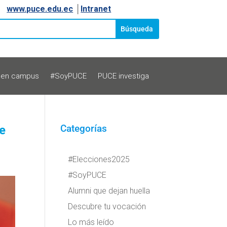
www.puce.edu.ec
│
Intranet
 en campus
#SoyPUCE
PUCE investiga
ue
Categorías
#Elecciones2025
#SoyPUCE
Alumni que dejan huella
Descubre tu vocación
Lo más leído