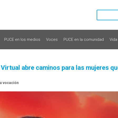
PUCE en los medios
Voces
PUCE en la comunidad
Vida
E Virtual abre caminos para las mujeres q
u vocación