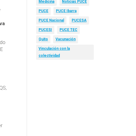
Medicina
Noticias PUCE
e
PUCE
PUCE Ibarra
s
PUCE Nacional
PUCESA
eva
PUCESI
PUCE TEC
Quito
Vacunación
ado
Vinculación con la
CE
colectividad
 QS,
er