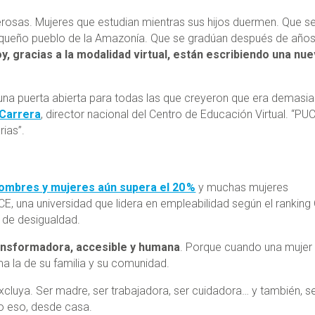
derosas. Mujeres que estudian mientras sus hijos duermen. Que s
pequeño pueblo de la Amazonía. Que se gradúan después de año
y, gracias a la modalidad virtual, están escribiendo una nu
una puerta abierta para todas las que creyeron que era demasi
 Carrera
, director nacional del Centro de Educación Virtual. “PU
rias”.
 hombres y mujeres aún supera el 20 %
y muchas mujeres
UCE, una universidad que lidera en empleabilidad según el ranking
 de desigualdad.
ansformadora, accesible y humana
. Porque cuando una mujer
ma la de su familia y su comunidad.
xcluya. Ser madre, ser trabajadora, ser cuidadora… y también, s
o eso, desde casa.