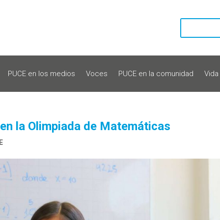
PUCE en los medios
Voces
PUCE en la comunidad
Vida
 en la Olimpiada de Matemáticas
E