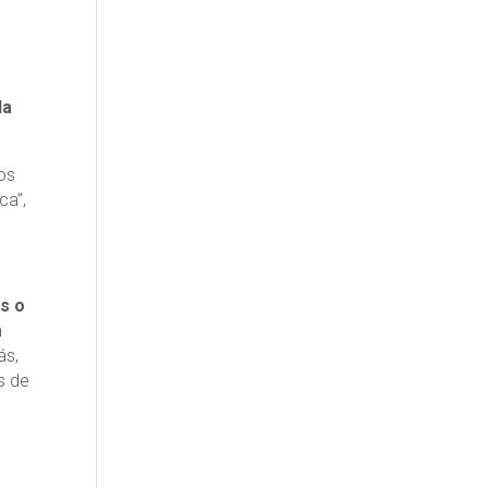
la
os
ca”,
es o
n
ás,
s de