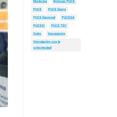
Medicina
Noticias PUCE
PUCE
PUCE Ibarra
PUCE Nacional
PUCESA
PUCESI
PUCE TEC
Quito
Vacunación
Vinculación con la
colectividad