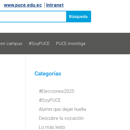
www.puce.edu.ec
│
Intranet
 en campus
#SoyPUCE
PUCE investiga
Categorías
#Elecciones2025
#SoyPUCE
Alumni que dejan huella
Descubre tu vocación
Lo más leído