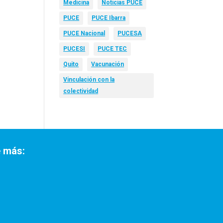
Medicina
Noticias PUCE
PUCE
PUCE Ibarra
PUCE Nacional
PUCESA
PUCESI
PUCE TEC
Quito
Vacunación
Vinculación con la
colectividad
 más: