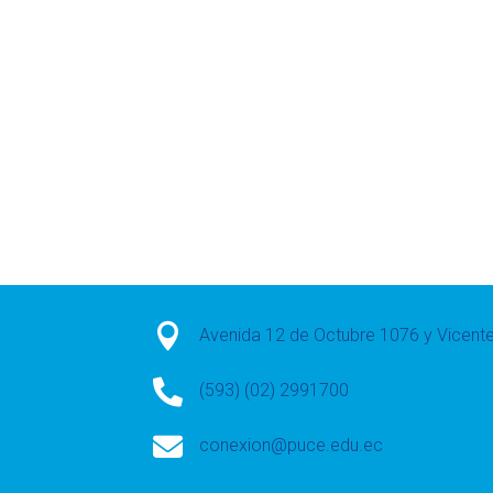

Avenida 12 de Octubre 1076 y Vicen

(593) (02) 2991700

conexion@puce.edu.ec