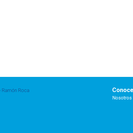
Conoce
te Ramón Roca
Nosotros