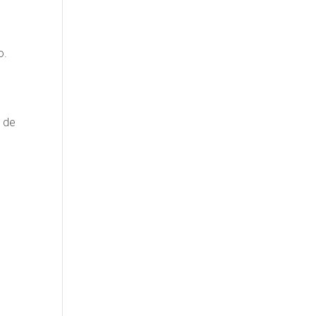
do.
 de