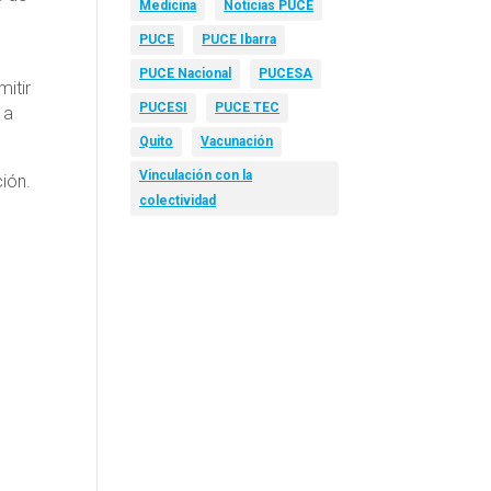
Medicina
Noticias PUCE
PUCE
PUCE Ibarra
PUCE Nacional
PUCESA
itir
PUCESI
PUCE TEC
 a
Quito
Vacunación
Vinculación con la
ción.
colectividad