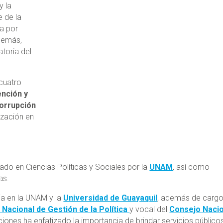
y la
e de la
a por
Además,
atoria del
cuatro
ención y
Corrupción
ización en
o en Ciencias Políticas y Sociales por la
UNAM
, así como
as.
ia en la UNAM y la
Universidad de Guayaquil
, además de carg
 Nacional de Gestión de la Política
y vocal del
Consejo Nacio
ciones ha enfatizado la importancia de brindar servicios público