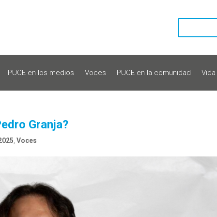
PUCE en los medios
Voces
PUCE en la comunidad
Vida
Pedro Granja?
2025
,
Voces