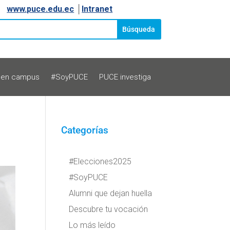
www.puce.edu.ec
│
Intranet
 en campus
#SoyPUCE
PUCE investiga
Categorías
#Elecciones2025
#SoyPUCE
Alumni que dejan huella
Descubre tu vocación
Lo más leído