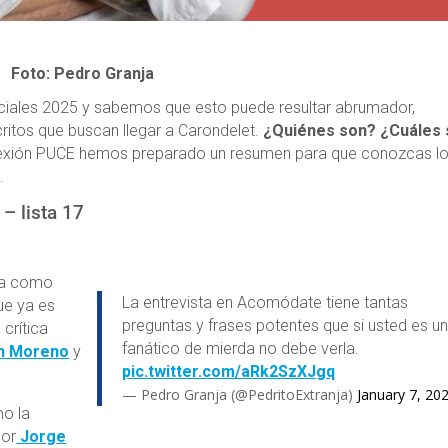
Foto: Pedro Granja
nciales 2025 y sabemos que esto puede resultar abrumador,
itos que buscan llegar a Carondelet.
¿Quiénes son? ¿Cuáles
exión PUCE hemos preparado un resumen para que conozcas l
.
 – lista 17
ta como
La entrevista en Acomódate tiene tantas
ue ya es
preguntas y frases potentes que si usted es u
 crítica
fanático de mierda no debe verla.
n Moreno
y
pic.twitter.com/aRk2SzXJgq
— Pedro Granja (@PedritoExtranja)
January 7, 20
mo la
por
Jorge