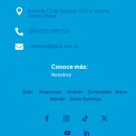

Avenida 12 de Octubre 1076 y Vicente
Ramón Roca

(593) (02) 2991700

conexion@puce.edu.ec
Conoce más:
Nosotros
Quito
Amazonas
Ambato
Esmeraldas
Ibarra
Manabí
Santo Domingo