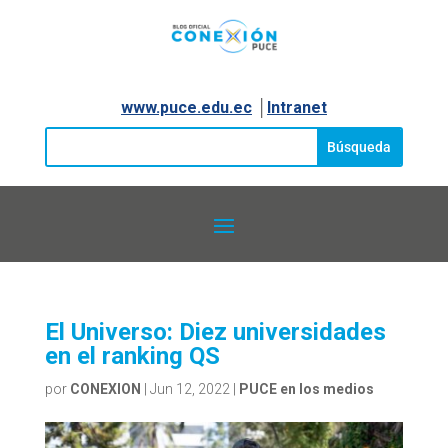
www.puce.edu.ec
│
Intranet
El Universo: Diez universidades
en el ranking QS
por
CONEXION
|
Jun 12, 2022
|
PUCE en los medios