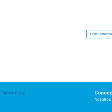
Conoce
te Ramón Roca
Nosotros