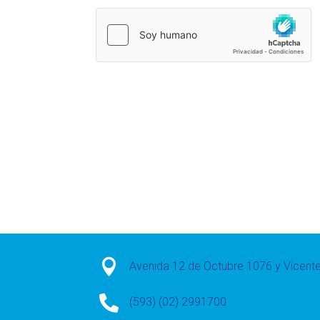

Avenida 12 de Octubre 1076 y Vicen

(593) (02) 2991700