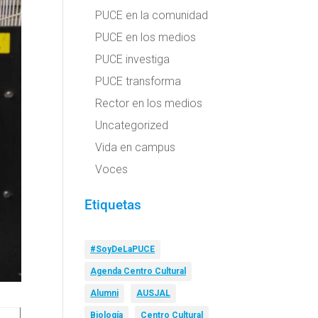
PUCE en la comunidad
PUCE en los medios
PUCE investiga
PUCE transforma
Rector en los medios
Uncategorized
Vida en campus
Voces
Etiquetas
#SoyDeLaPUCE
Agenda Centro Cultural
Alumni
AUSJAL
Biología
Centro Cultural