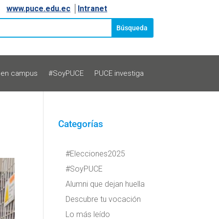
www.puce.edu.ec
│
Intranet
 en campus
#SoyPUCE
PUCE investiga
Categorías
#Elecciones2025
#SoyPUCE
Alumni que dejan huella
Descubre tu vocación
Lo más leído