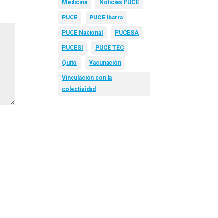
Medicina
Noticias PUCE
PUCE
PUCE Ibarra
PUCE Nacional
PUCESA
PUCESI
PUCE TEC
Quito
Vacunación
Vinculación con la
colectividad