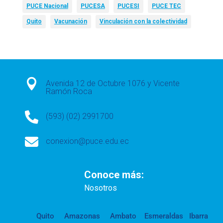
PUCE Nacional
PUCESA
PUCESI
PUCE TEC
Quito
Vacunación
Vinculación con la colectividad

Avenida 12 de Octubre 1076 y Vicente
Ramón Roca

(593) (02) 2991700

conexion@puce.edu.ec
Conoce más:
Nosotros
Quito
Amazonas
Ambato
Esmeraldas
Ibarra