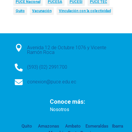
PUCE Nacional
PUCESA
PUCESI
PUCE TEC
Quito
Vacunación
Vinculación con la colectividad

Avenida 12 de Octubre 1076 y Vicente
Ramón Roca

(593) (02) 2991700

conexion@puce.edu.ec
Conoce más:
Nosotros
Quito
Amazonas
Ambato
Esmeraldas
Ibarra