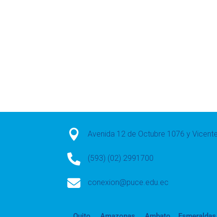

Avenida 12 de Octubre 1076 y Vicen

(593) (02) 2991700

conexion@puce.edu.ec
Quito
Amazonas
Ambato
Esmeraldas