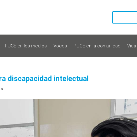
PUCE en los medios
Voces
PUCE en la comunidad
Vida
a discapacidad intelectual
os