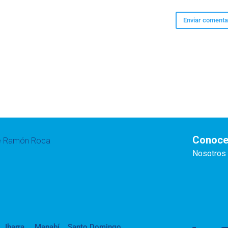
Conoce
te Ramón Roca
Nosotros
Ibarra
Manabí
Santo Domingo