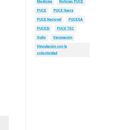
Medicina
Noticias PUCE
PUCE
PUCE Ibarra
PUCE Nacional
PUCESA
PUCESI
PUCE TEC
Quito
Vacunación
Vinculación con la
colectividad