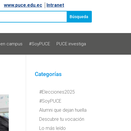
www.puce.edu.ec
│
Intranet
 en campus
#SoyPUCE
PUCE investiga
Categorías
#Elecciones2025
#SoyPUCE
Alumni que dejan huella
Descubre tu vocación
Lo más leído